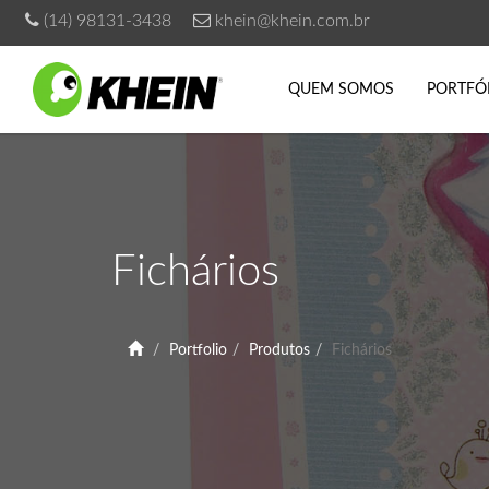
(14) 98131-3438
khein@khein.com.br
QUEM SOMOS
PORTFÓ
Fichários
Portfolio
Produtos
Fichários