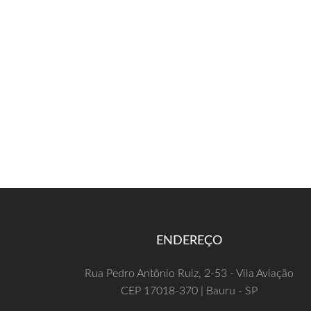
ENDEREÇO
Rua Pedro Antônio Ruiz, 2-53 - Vila Aviação
CEP 17018-370 | Bauru - SP