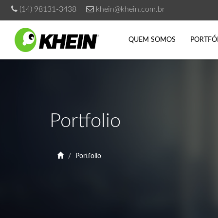
(14) 98131-3438
khein@khein.com.br
QUEM SOMOS
PORTFÓ
Portfolio
Portfolio