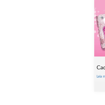
Cad
Leia 
67 i