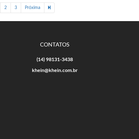
2
3
Próxima
CONTATOS
(14) 98131-3438
khein@khein.com.br