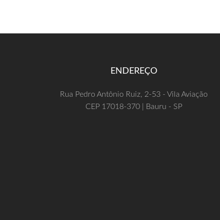
ENDEREÇO
Rua Pedro Antônio Ruiz, 2-53 - Vila Aviação
CEP 17018-370 | Bauru - SP