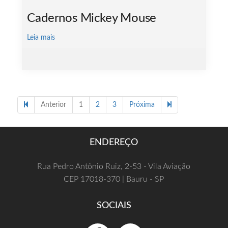
Cadernos Mickey Mouse
Leia mais
67 items
Anterior
1
2
3
Próxima
ENDEREÇO
Rua Pedro Antônio Ruiz, 2-53 - Vila Aviação
CEP 17018-370 | Bauru - SP
SOCIAIS