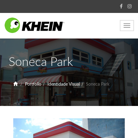
Toggl
navig
Soneca Park
Portfolio
Identidade Visual
Soneca Park